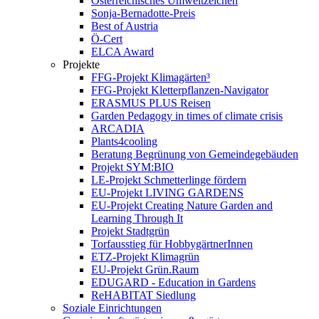
Österreichisches Umweltzeichen
Sonja-Bernadotte-Preis
Best of Austria
Ö-Cert
ELCA Award
Projekte
FFG-Projekt Klimagärten³
FFG-Projekt Kletterpflanzen-Navigator
ERASMUS PLUS Reisen
Garden Pedagogy in times of climate crisis
ARCADIA
Plants4cooling
Beratung Begrünung von Gemeindegebäuden
Projekt SYM:BIO
LE-Projekt Schmetterlinge fördern
EU-Projekt LIVING GARDENS
EU-Projekt Creating Nature Garden and
Learning Through It
Projekt Stadtgrün
Torfausstieg für HobbygärtnerInnen
ETZ-Projekt Klimagrün
EU-Projekt Grün.Raum
EDUGARD - Education in Gardens
ReHABITAT Siedlung
Soziale Einrichtungen