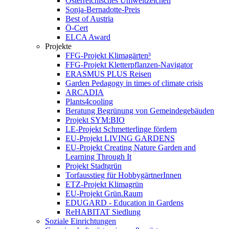
Österreichisches Umweltzeichen
Sonja-Bernadotte-Preis
Best of Austria
Ö-Cert
ELCA Award
Projekte
FFG-Projekt Klimagärten³
FFG-Projekt Kletterpflanzen-Navigator
ERASMUS PLUS Reisen
Garden Pedagogy in times of climate crisis
ARCADIA
Plants4cooling
Beratung Begrünung von Gemeindegebäuden
Projekt SYM:BIO
LE-Projekt Schmetterlinge fördern
EU-Projekt LIVING GARDENS
EU-Projekt Creating Nature Garden and
Learning Through It
Projekt Stadtgrün
Torfausstieg für HobbygärtnerInnen
ETZ-Projekt Klimagrün
EU-Projekt Grün.Raum
EDUGARD - Education in Gardens
ReHABITAT Siedlung
Soziale Einrichtungen