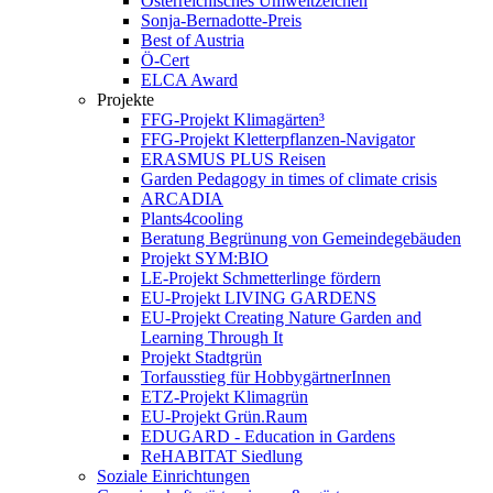
Österreichisches Umweltzeichen
Sonja-Bernadotte-Preis
Best of Austria
Ö-Cert
ELCA Award
Projekte
FFG-Projekt Klimagärten³
FFG-Projekt Kletterpflanzen-Navigator
ERASMUS PLUS Reisen
Garden Pedagogy in times of climate crisis
ARCADIA
Plants4cooling
Beratung Begrünung von Gemeindegebäuden
Projekt SYM:BIO
LE-Projekt Schmetterlinge fördern
EU-Projekt LIVING GARDENS
EU-Projekt Creating Nature Garden and
Learning Through It
Projekt Stadtgrün
Torfausstieg für HobbygärtnerInnen
ETZ-Projekt Klimagrün
EU-Projekt Grün.Raum
EDUGARD - Education in Gardens
ReHABITAT Siedlung
Soziale Einrichtungen