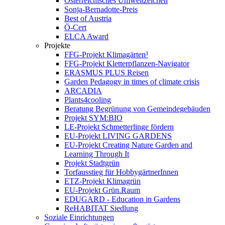
Österreichisches Umweltzeichen
Sonja-Bernadotte-Preis
Best of Austria
Ö-Cert
ELCA Award
Projekte
FFG-Projekt Klimagärten³
FFG-Projekt Kletterpflanzen-Navigator
ERASMUS PLUS Reisen
Garden Pedagogy in times of climate crisis
ARCADIA
Plants4cooling
Beratung Begrünung von Gemeindegebäuden
Projekt SYM:BIO
LE-Projekt Schmetterlinge fördern
EU-Projekt LIVING GARDENS
EU-Projekt Creating Nature Garden and
Learning Through It
Projekt Stadtgrün
Torfausstieg für HobbygärtnerInnen
ETZ-Projekt Klimagrün
EU-Projekt Grün.Raum
EDUGARD - Education in Gardens
ReHABITAT Siedlung
Soziale Einrichtungen