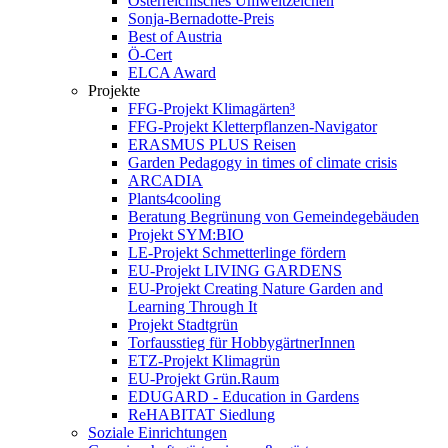
Österreichisches Umweltzeichen
Sonja-Bernadotte-Preis
Best of Austria
Ö-Cert
ELCA Award
Projekte
FFG-Projekt Klimagärten³
FFG-Projekt Kletterpflanzen-Navigator
ERASMUS PLUS Reisen
Garden Pedagogy in times of climate crisis
ARCADIA
Plants4cooling
Beratung Begrünung von Gemeindegebäuden
Projekt SYM:BIO
LE-Projekt Schmetterlinge fördern
EU-Projekt LIVING GARDENS
EU-Projekt Creating Nature Garden and
Learning Through It
Projekt Stadtgrün
Torfausstieg für HobbygärtnerInnen
ETZ-Projekt Klimagrün
EU-Projekt Grün.Raum
EDUGARD - Education in Gardens
ReHABITAT Siedlung
Soziale Einrichtungen