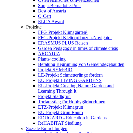
Österreichisches Umweltzeichen
Sonja-Bernadotte-Preis
Best of Austria
Ö-Cert
ELCA Award
Projekte
FFG-Projekt Klimagärten³
FFG-Projekt Kletterpflanzen-Navigator
ERASMUS PLUS Reisen
Garden Pedagogy in times of climate crisis
ARCADIA
Plants4cooling
Beratung Begrünung von Gemeindegebäuden
Projekt SYM:BIO
LE-Projekt Schmetterlinge fördern
EU-Projekt LIVING GARDENS
EU-Projekt Creating Nature Garden and
Learning Through It
Projekt Stadtgrün
Torfausstieg für HobbygärtnerInnen
ETZ-Projekt Klimagrün
EU-Projekt Grün.Raum
EDUGARD - Education in Gardens
ReHABITAT Siedlung
Soziale Einrichtungen