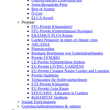
Österreichisches Umweltzeichen
Sonja-Bernadotte-Preis
Best of Austria
Ö-Cert
ELCA Award
Projekte
FFG-Projekt Klimagärten³
FFG-Projekt Kletterpflanzen-Navigator
ERASMUS PLUS Reisen
Garden Pedagogy in times of climate crisis
ARCADIA
Plants4cooling
Beratung Begrünung von Gemeindegebäuden
Projekt SYM:BIO
LE-Projekt Schmetterlinge fördern
EU-Projekt LIVING GARDENS
EU-Projekt Creating Nature Garden and Learning 
Projekt Stadtgrün
Torfausstieg für HobbygärtnerInnen
ETZ-Projekt Klimagrün
EU-Projekt Grün.Raum
EDUGARD - Education in Gardens
ReHABITAT Siedlung
Soziale Einrichtungen
Gemeinschaftsgärtnerinnen & -gärtner