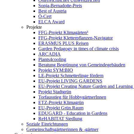
Österreichisches Umweltzeichen
Sonja-Bernadotte-Preis
Best of Austria
Ö-Cert
ELCA Award
Projekte
FFG-Projekt Klimagärten³
FFG-Projekt Kletterpflanzen-Navigator
ERASMUS PLUS Reisen
Garden Pedagogy in times of climate crisis
ARCADIA
Plants4cooling
Beratung Begrünung von Gemeindegebäuden
Projekt SYM:BIO
LE-Projekt Schmetterlinge fördern
EU-Projekt LIVING GARDENS
EU-Projekt Creating Nature Garden and Learning 
Projekt Stadtgrün
Torfausstieg für HobbygärtnerInnen
ETZ-Projekt Klimagrün
EU-Projekt Grün.Raum
EDUGARD - Education in Gardens
ReHABITAT Siedlung
Soziale Einrichtungen
Gemeinschaftsgärtnerinnen & -gärtner