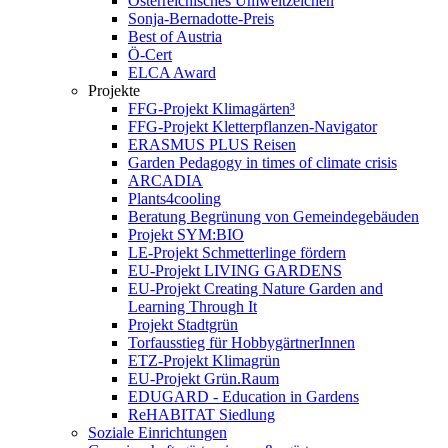
Österreichisches Umweltzeichen
Sonja-Bernadotte-Preis
Best of Austria
Ö-Cert
ELCA Award
Projekte
FFG-Projekt Klimagärten³
FFG-Projekt Kletterpflanzen-Navigator
ERASMUS PLUS Reisen
Garden Pedagogy in times of climate crisis
ARCADIA
Plants4cooling
Beratung Begrünung von Gemeindegebäuden
Projekt SYM:BIO
LE-Projekt Schmetterlinge fördern
EU-Projekt LIVING GARDENS
EU-Projekt Creating Nature Garden and
Learning Through It
Projekt Stadtgrün
Torfausstieg für HobbygärtnerInnen
ETZ-Projekt Klimagrün
EU-Projekt Grün.Raum
EDUGARD - Education in Gardens
ReHABITAT Siedlung
Soziale Einrichtungen