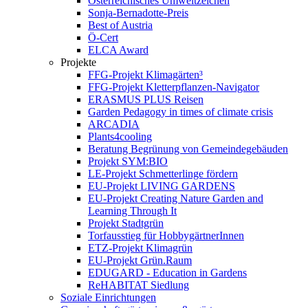
Österreichisches Umweltzeichen
Sonja-Bernadotte-Preis
Best of Austria
Ö-Cert
ELCA Award
Projekte
FFG-Projekt Klimagärten³
FFG-Projekt Kletterpflanzen-Navigator
ERASMUS PLUS Reisen
Garden Pedagogy in times of climate crisis
ARCADIA
Plants4cooling
Beratung Begrünung von Gemeindegebäuden
Projekt SYM:BIO
LE-Projekt Schmetterlinge fördern
EU-Projekt LIVING GARDENS
EU-Projekt Creating Nature Garden and
Learning Through It
Projekt Stadtgrün
Torfausstieg für HobbygärtnerInnen
ETZ-Projekt Klimagrün
EU-Projekt Grün.Raum
EDUGARD - Education in Gardens
ReHABITAT Siedlung
Soziale Einrichtungen