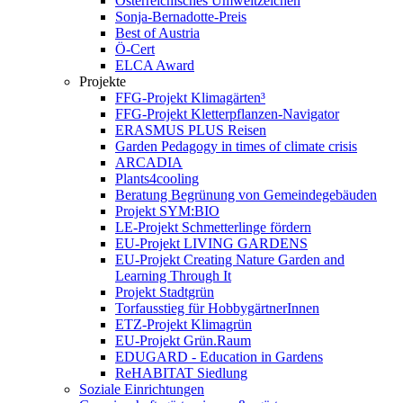
Österreichisches Umweltzeichen
Sonja-Bernadotte-Preis
Best of Austria
Ö-Cert
ELCA Award
Projekte
FFG-Projekt Klimagärten³
FFG-Projekt Kletterpflanzen-Navigator
ERASMUS PLUS Reisen
Garden Pedagogy in times of climate crisis
ARCADIA
Plants4cooling
Beratung Begrünung von Gemeindegebäuden
Projekt SYM:BIO
LE-Projekt Schmetterlinge fördern
EU-Projekt LIVING GARDENS
EU-Projekt Creating Nature Garden and
Learning Through It
Projekt Stadtgrün
Torfausstieg für HobbygärtnerInnen
ETZ-Projekt Klimagrün
EU-Projekt Grün.Raum
EDUGARD - Education in Gardens
ReHABITAT Siedlung
Soziale Einrichtungen