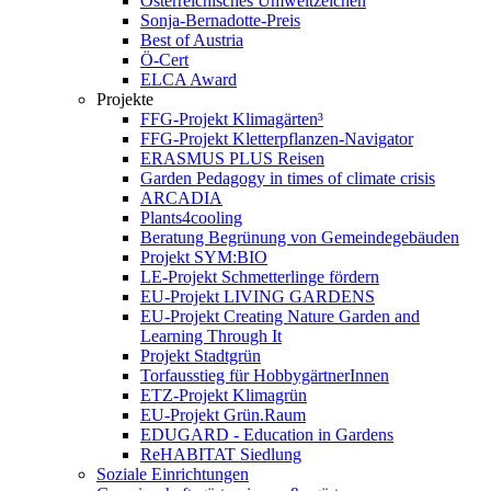
Österreichisches Umweltzeichen
Sonja-Bernadotte-Preis
Best of Austria
Ö-Cert
ELCA Award
Projekte
FFG-Projekt Klimagärten³
FFG-Projekt Kletterpflanzen-Navigator
ERASMUS PLUS Reisen
Garden Pedagogy in times of climate crisis
ARCADIA
Plants4cooling
Beratung Begrünung von Gemeindegebäuden
Projekt SYM:BIO
LE-Projekt Schmetterlinge fördern
EU-Projekt LIVING GARDENS
EU-Projekt Creating Nature Garden and
Learning Through It
Projekt Stadtgrün
Torfausstieg für HobbygärtnerInnen
ETZ-Projekt Klimagrün
EU-Projekt Grün.Raum
EDUGARD - Education in Gardens
ReHABITAT Siedlung
Soziale Einrichtungen