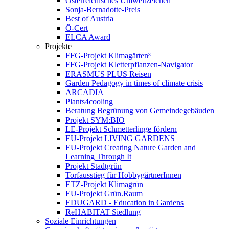
Österreichisches Umweltzeichen
Sonja-Bernadotte-Preis
Best of Austria
Ö-Cert
ELCA Award
Projekte
FFG-Projekt Klimagärten³
FFG-Projekt Kletterpflanzen-Navigator
ERASMUS PLUS Reisen
Garden Pedagogy in times of climate crisis
ARCADIA
Plants4cooling
Beratung Begrünung von Gemeindegebäuden
Projekt SYM:BIO
LE-Projekt Schmetterlinge fördern
EU-Projekt LIVING GARDENS
EU-Projekt Creating Nature Garden and
Learning Through It
Projekt Stadtgrün
Torfausstieg für HobbygärtnerInnen
ETZ-Projekt Klimagrün
EU-Projekt Grün.Raum
EDUGARD - Education in Gardens
ReHABITAT Siedlung
Soziale Einrichtungen