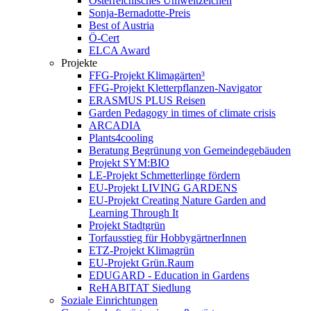
Österreichisches Umweltzeichen
Sonja-Bernadotte-Preis
Best of Austria
Ö-Cert
ELCA Award
Projekte
FFG-Projekt Klimagärten³
FFG-Projekt Kletterpflanzen-Navigator
ERASMUS PLUS Reisen
Garden Pedagogy in times of climate crisis
ARCADIA
Plants4cooling
Beratung Begrünung von Gemeindegebäuden
Projekt SYM:BIO
LE-Projekt Schmetterlinge fördern
EU-Projekt LIVING GARDENS
EU-Projekt Creating Nature Garden and
Learning Through It
Projekt Stadtgrün
Torfausstieg für HobbygärtnerInnen
ETZ-Projekt Klimagrün
EU-Projekt Grün.Raum
EDUGARD - Education in Gardens
ReHABITAT Siedlung
Soziale Einrichtungen