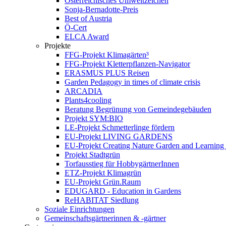
Österreichisches Umweltzeichen
Sonja-Bernadotte-Preis
Best of Austria
Ö-Cert
ELCA Award
Projekte
FFG-Projekt Klimagärten³
FFG-Projekt Kletterpflanzen-Navigator
ERASMUS PLUS Reisen
Garden Pedagogy in times of climate crisis
ARCADIA
Plants4cooling
Beratung Begrünung von Gemeindegebäuden
Projekt SYM:BIO
LE-Projekt Schmetterlinge fördern
EU-Projekt LIVING GARDENS
EU-Projekt Creating Nature Garden and Learning 
Projekt Stadtgrün
Torfausstieg für HobbygärtnerInnen
ETZ-Projekt Klimagrün
EU-Projekt Grün.Raum
EDUGARD - Education in Gardens
ReHABITAT Siedlung
Soziale Einrichtungen
Gemeinschaftsgärtnerinnen & -gärtner