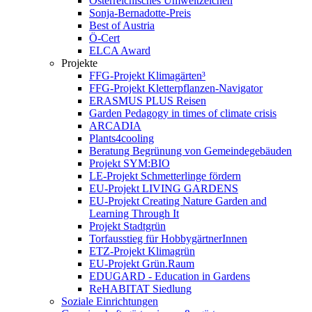
Österreichisches Umweltzeichen
Sonja-Bernadotte-Preis
Best of Austria
Ö-Cert
ELCA Award
Projekte
FFG-Projekt Klimagärten³
FFG-Projekt Kletterpflanzen-Navigator
ERASMUS PLUS Reisen
Garden Pedagogy in times of climate crisis
ARCADIA
Plants4cooling
Beratung Begrünung von Gemeindegebäuden
Projekt SYM:BIO
LE-Projekt Schmetterlinge fördern
EU-Projekt LIVING GARDENS
EU-Projekt Creating Nature Garden and
Learning Through It
Projekt Stadtgrün
Torfausstieg für HobbygärtnerInnen
ETZ-Projekt Klimagrün
EU-Projekt Grün.Raum
EDUGARD - Education in Gardens
ReHABITAT Siedlung
Soziale Einrichtungen