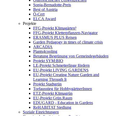
Österreichisches Umweltzeichen
Sonja-Bernadotte-Preis
Best of Austria
Ö-Cert
ELCA Award
Projekte
FFG-Projekt Klimagärten³
FFG-Projekt Kletterpflanzen-Navigator
ERASMUS PLUS Reisen
Garden Pedagogy in times of climate crisis
ARCADIA
Plants4cooling
Beratung Begrünung von Gemeindegebäuden
Projekt SYM:BIO
LE-Projekt Schmetterlinge fördern
EU-Projekt LIVING GARDENS
EU-Projekt Creating Nature Garden and
Learning Through It
Projekt Stadtgrün
Torfausstieg für HobbygärtnerInnen
ETZ-Projekt Klimagrün
EU-Projekt Grün.Raum
EDUGARD - Education in Gardens
ReHABITAT Siedlung
Soziale Einrichtungen