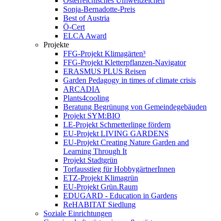
Österreichisches Umweltzeichen
Sonja-Bernadotte-Preis
Best of Austria
Ö-Cert
ELCA Award
Projekte
FFG-Projekt Klimagärten³
FFG-Projekt Kletterpflanzen-Navigator
ERASMUS PLUS Reisen
Garden Pedagogy in times of climate crisis
ARCADIA
Plants4cooling
Beratung Begrünung von Gemeindegebäuden
Projekt SYM:BIO
LE-Projekt Schmetterlinge fördern
EU-Projekt LIVING GARDENS
EU-Projekt Creating Nature Garden and
Learning Through It
Projekt Stadtgrün
Torfausstieg für HobbygärtnerInnen
ETZ-Projekt Klimagrün
EU-Projekt Grün.Raum
EDUGARD - Education in Gardens
ReHABITAT Siedlung
Soziale Einrichtungen