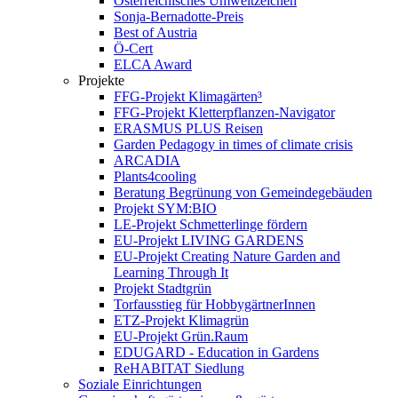
Österreichisches Umweltzeichen
Sonja-Bernadotte-Preis
Best of Austria
Ö-Cert
ELCA Award
Projekte
FFG-Projekt Klimagärten³
FFG-Projekt Kletterpflanzen-Navigator
ERASMUS PLUS Reisen
Garden Pedagogy in times of climate crisis
ARCADIA
Plants4cooling
Beratung Begrünung von Gemeindegebäuden
Projekt SYM:BIO
LE-Projekt Schmetterlinge fördern
EU-Projekt LIVING GARDENS
EU-Projekt Creating Nature Garden and
Learning Through It
Projekt Stadtgrün
Torfausstieg für HobbygärtnerInnen
ETZ-Projekt Klimagrün
EU-Projekt Grün.Raum
EDUGARD - Education in Gardens
ReHABITAT Siedlung
Soziale Einrichtungen