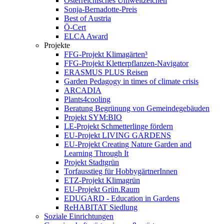
Österreichisches Umweltzeichen
Sonja-Bernadotte-Preis
Best of Austria
Ö-Cert
ELCA Award
Projekte
FFG-Projekt Klimagärten³
FFG-Projekt Kletterpflanzen-Navigator
ERASMUS PLUS Reisen
Garden Pedagogy in times of climate crisis
ARCADIA
Plants4cooling
Beratung Begrünung von Gemeindegebäuden
Projekt SYM:BIO
LE-Projekt Schmetterlinge fördern
EU-Projekt LIVING GARDENS
EU-Projekt Creating Nature Garden and
Learning Through It
Projekt Stadtgrün
Torfausstieg für HobbygärtnerInnen
ETZ-Projekt Klimagrün
EU-Projekt Grün.Raum
EDUGARD - Education in Gardens
ReHABITAT Siedlung
Soziale Einrichtungen