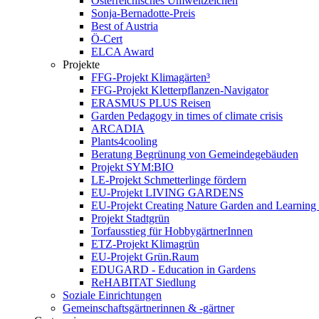
Österreichisches Umweltzeichen
Sonja-Bernadotte-Preis
Best of Austria
Ö-Cert
ELCA Award
Projekte
FFG-Projekt Klimagärten³
FFG-Projekt Kletterpflanzen-Navigator
ERASMUS PLUS Reisen
Garden Pedagogy in times of climate crisis
ARCADIA
Plants4cooling
Beratung Begrünung von Gemeindegebäuden
Projekt SYM:BIO
LE-Projekt Schmetterlinge fördern
EU-Projekt LIVING GARDENS
EU-Projekt Creating Nature Garden and Learning 
Projekt Stadtgrün
Torfausstieg für HobbygärtnerInnen
ETZ-Projekt Klimagrün
EU-Projekt Grün.Raum
EDUGARD - Education in Gardens
ReHABITAT Siedlung
Soziale Einrichtungen
Gemeinschaftsgärtnerinnen & -gärtner