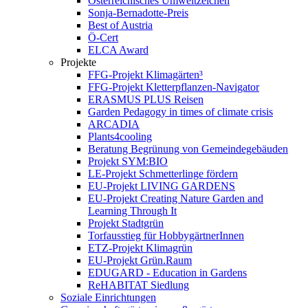
Österreichisches Umweltzeichen
Sonja-Bernadotte-Preis
Best of Austria
Ö-Cert
ELCA Award
Projekte
FFG-Projekt Klimagärten³
FFG-Projekt Kletterpflanzen-Navigator
ERASMUS PLUS Reisen
Garden Pedagogy in times of climate crisis
ARCADIA
Plants4cooling
Beratung Begrünung von Gemeindegebäuden
Projekt SYM:BIO
LE-Projekt Schmetterlinge fördern
EU-Projekt LIVING GARDENS
EU-Projekt Creating Nature Garden and
Learning Through It
Projekt Stadtgrün
Torfausstieg für HobbygärtnerInnen
ETZ-Projekt Klimagrün
EU-Projekt Grün.Raum
EDUGARD - Education in Gardens
ReHABITAT Siedlung
Soziale Einrichtungen