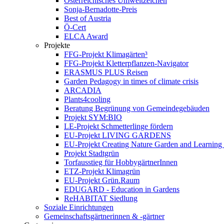
Österreichisches Umweltzeichen
Sonja-Bernadotte-Preis
Best of Austria
Ö-Cert
ELCA Award
Projekte
FFG-Projekt Klimagärten³
FFG-Projekt Kletterpflanzen-Navigator
ERASMUS PLUS Reisen
Garden Pedagogy in times of climate crisis
ARCADIA
Plants4cooling
Beratung Begrünung von Gemeindegebäuden
Projekt SYM:BIO
LE-Projekt Schmetterlinge fördern
EU-Projekt LIVING GARDENS
EU-Projekt Creating Nature Garden and Learning 
Projekt Stadtgrün
Torfausstieg für HobbygärtnerInnen
ETZ-Projekt Klimagrün
EU-Projekt Grün.Raum
EDUGARD - Education in Gardens
ReHABITAT Siedlung
Soziale Einrichtungen
Gemeinschaftsgärtnerinnen & -gärtner