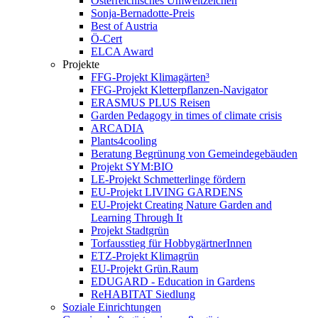
Österreichisches Umweltzeichen
Sonja-Bernadotte-Preis
Best of Austria
Ö-Cert
ELCA Award
Projekte
FFG-Projekt Klimagärten³
FFG-Projekt Kletterpflanzen-Navigator
ERASMUS PLUS Reisen
Garden Pedagogy in times of climate crisis
ARCADIA
Plants4cooling
Beratung Begrünung von Gemeindegebäuden
Projekt SYM:BIO
LE-Projekt Schmetterlinge fördern
EU-Projekt LIVING GARDENS
EU-Projekt Creating Nature Garden and
Learning Through It
Projekt Stadtgrün
Torfausstieg für HobbygärtnerInnen
ETZ-Projekt Klimagrün
EU-Projekt Grün.Raum
EDUGARD - Education in Gardens
ReHABITAT Siedlung
Soziale Einrichtungen