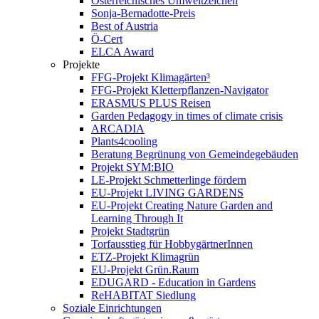
Österreichisches Umweltzeichen
Sonja-Bernadotte-Preis
Best of Austria
Ö-Cert
ELCA Award
Projekte
FFG-Projekt Klimagärten³
FFG-Projekt Kletterpflanzen-Navigator
ERASMUS PLUS Reisen
Garden Pedagogy in times of climate crisis
ARCADIA
Plants4cooling
Beratung Begrünung von Gemeindegebäuden
Projekt SYM:BIO
LE-Projekt Schmetterlinge fördern
EU-Projekt LIVING GARDENS
EU-Projekt Creating Nature Garden and
Learning Through It
Projekt Stadtgrün
Torfausstieg für HobbygärtnerInnen
ETZ-Projekt Klimagrün
EU-Projekt Grün.Raum
EDUGARD - Education in Gardens
ReHABITAT Siedlung
Soziale Einrichtungen