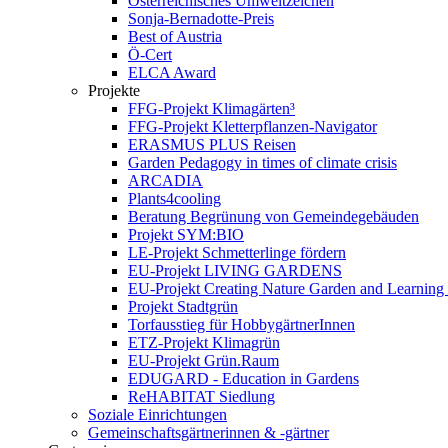
Österreichisches Umweltzeichen
Sonja-Bernadotte-Preis
Best of Austria
Ö-Cert
ELCA Award
Projekte
FFG-Projekt Klimagärten³
FFG-Projekt Kletterpflanzen-Navigator
ERASMUS PLUS Reisen
Garden Pedagogy in times of climate crisis
ARCADIA
Plants4cooling
Beratung Begrünung von Gemeindegebäuden
Projekt SYM:BIO
LE-Projekt Schmetterlinge fördern
EU-Projekt LIVING GARDENS
EU-Projekt Creating Nature Garden and Learning 
Projekt Stadtgrün
Torfausstieg für HobbygärtnerInnen
ETZ-Projekt Klimagrün
EU-Projekt Grün.Raum
EDUGARD - Education in Gardens
ReHABITAT Siedlung
Soziale Einrichtungen
Gemeinschaftsgärtnerinnen & -gärtner