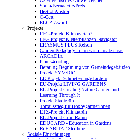
Österreichisches Umweltzeichen
Sonja-Bernadotte-Preis
Best of Austria
Ö-Cert
ELCA Award
Projekte
FFG-Projekt Klimagärten³
FFG-Projekt Kletterpflanzen-Navigator
ERASMUS PLUS Reisen
Garden Pedagogy in times of climate crisis
ARCADIA
Plants4cooling
Beratung Begrünung von Gemeindegebäuden
Projekt SYM:BIO
LE-Projekt Schmetterlinge fördern
EU-Projekt LIVING GARDENS
EU-Projekt Creating Nature Garden and
Learning Through It
Projekt Stadtgrün
Torfausstieg für HobbygärtnerInnen
ETZ-Projekt Klimagrün
EU-Projekt Grün.Raum
EDUGARD - Education in Gardens
ReHABITAT Siedlung
Soziale Einrichtungen