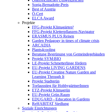
Österreichisches Umweltzeichen
Sonja-Bernadotte-Preis
Best of Austria
Ö-Cert
ELCA Award
Projekte
FFG-Projekt Klimagärten³
FFG-Projekt Kletterpflanzen-Navigator
ERASMUS PLUS Reisen
Garden Pedagogy in times of climate crisis
ARCADIA
Plants4cooling
Beratung Begrünung von Gemeindegebäuden
Projekt SYM:BIO
LE-Projekt Schmetterlinge fördern
EU-Projekt LIVING GARDENS
EU-Projekt Creating Nature Garden and
Learning Through It
Projekt Stadtgrün
Torfausstieg für HobbygärtnerInnen
ETZ-Projekt Klimagrün
EU-Projekt Grün.Raum
EDUGARD - Education in Gardens
ReHABITAT Siedlung
Soziale Einrichtungen