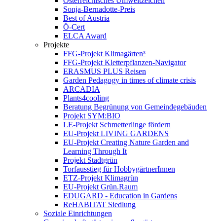
Österreichisches Umweltzeichen
Sonja-Bernadotte-Preis
Best of Austria
Ö-Cert
ELCA Award
Projekte
FFG-Projekt Klimagärten³
FFG-Projekt Kletterpflanzen-Navigator
ERASMUS PLUS Reisen
Garden Pedagogy in times of climate crisis
ARCADIA
Plants4cooling
Beratung Begrünung von Gemeindegebäuden
Projekt SYM:BIO
LE-Projekt Schmetterlinge fördern
EU-Projekt LIVING GARDENS
EU-Projekt Creating Nature Garden and
Learning Through It
Projekt Stadtgrün
Torfausstieg für HobbygärtnerInnen
ETZ-Projekt Klimagrün
EU-Projekt Grün.Raum
EDUGARD - Education in Gardens
ReHABITAT Siedlung
Soziale Einrichtungen