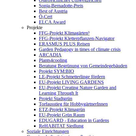
Österreichisches Umweltzeichen
Sonja-Bernadotte-Preis
Best of Austria
Ö-Cert
ELCA Award
Projekte
FFG-Projekt Klimagärten³
FFG-Projekt Kletterpflanzen-Navigator
ERASMUS PLUS Reisen
Garden Pedagogy in times of climate crisis
ARCADIA
Plants4cooling
Beratung Begrünung von Gemeindegebäuden
Projekt SYM:BIO
LE-Projekt Schmetterlinge fördern
EU-Projekt LIVING GARDENS
EU-Projekt Creating Nature Garden and
Learning Through It
Projekt Stadtgrün
Torfausstieg für HobbygärtnerInnen
ETZ-Projekt Klimagrün
EU-Projekt Grün.Raum
EDUGARD - Education in Gardens
ReHABITAT Siedlung
Soziale Einrichtungen