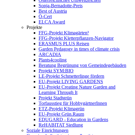
Österreichisches Umweltzeichen
Sonja-Bernadotte-Preis
Best of Austria
Ö-Cert
ELCA Award
Projekte
FFG-Projekt Klimagärten³
FFG-Projekt Kletterpflanzen-Navigator
ERASMUS PLUS Reisen
Garden Pedagogy in times of climate crisis
ARCADIA
Plants4cooling
Beratung Begrünung von Gemeindegebäuden
Projekt SYM:BIO
LE-Projekt Schmetterlinge fördern
EU-Projekt LIVING GARDENS
EU-Projekt Creating Nature Garden and
Learning Through It
Projekt Stadtgrün
Torfausstieg für HobbygärtnerInnen
ETZ-Projekt Klimagrün
EU-Projekt Grün.Raum
EDUGARD - Education in Gardens
ReHABITAT Siedlung
Soziale Einrichtungen