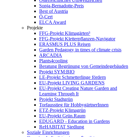
Österreichisches Umweltzeichen
Sonja-Bernadotte-Preis
Best of Austria
Ö-Cert
ELCA Award
Projekte
FFG-Projekt Klimagärten³
FFG-Projekt Kletterpflanzen-Navigator
ERASMUS PLUS Reisen
Garden Pedagogy in times of climate crisis
ARCADIA
Plants4cooling
Beratung Begrünung von Gemeindegebäuden
Projekt SYM:BIO
LE-Projekt Schmetterlinge fördern
EU-Projekt LIVING GARDENS
EU-Projekt Creating Nature Garden and
Learning Through It
Projekt Stadtgrün
Torfausstieg für HobbygärtnerInnen
ETZ-Projekt Klimagrün
EU-Projekt Grün.Raum
EDUGARD - Education in Gardens
ReHABITAT Siedlung
Soziale Einrichtungen