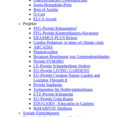
Österreichisches Umweltzeichen
Sonja-Bernadotte-Preis
Best of Austria
Ö-Cert
ELCA Award
Projekte
FFG-Projekt Klimagärten³
FFG-Projekt Kletterpflanzen-Navigator
ERASMUS PLUS Reisen
Garden Pedagogy in times of climate crisis
ARCADIA
Plants4cooling
Beratung Begrünung von Gemeindegebäuden
Projekt SYM:BIO
LE-Projekt Schmetterlinge fördern
EU-Projekt LIVING GARDENS
EU-Projekt Creating Nature Garden and
Learning Through It
Projekt Stadtgrün
Torfausstieg für HobbygärtnerInnen
ETZ-Projekt Klimagrün
EU-Projekt Grün.Raum
EDUGARD - Education in Gardens
ReHABITAT Siedlung
Soziale Einrichtungen