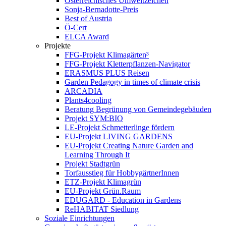
Österreichisches Umweltzeichen
Sonja-Bernadotte-Preis
Best of Austria
Ö-Cert
ELCA Award
Projekte
FFG-Projekt Klimagärten³
FFG-Projekt Kletterpflanzen-Navigator
ERASMUS PLUS Reisen
Garden Pedagogy in times of climate crisis
ARCADIA
Plants4cooling
Beratung Begrünung von Gemeindegebäuden
Projekt SYM:BIO
LE-Projekt Schmetterlinge fördern
EU-Projekt LIVING GARDENS
EU-Projekt Creating Nature Garden and
Learning Through It
Projekt Stadtgrün
Torfausstieg für HobbygärtnerInnen
ETZ-Projekt Klimagrün
EU-Projekt Grün.Raum
EDUGARD - Education in Gardens
ReHABITAT Siedlung
Soziale Einrichtungen