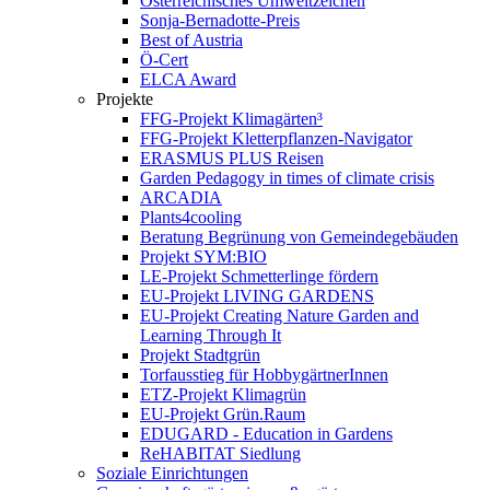
Österreichisches Umweltzeichen
Sonja-Bernadotte-Preis
Best of Austria
Ö-Cert
ELCA Award
Projekte
FFG-Projekt Klimagärten³
FFG-Projekt Kletterpflanzen-Navigator
ERASMUS PLUS Reisen
Garden Pedagogy in times of climate crisis
ARCADIA
Plants4cooling
Beratung Begrünung von Gemeindegebäuden
Projekt SYM:BIO
LE-Projekt Schmetterlinge fördern
EU-Projekt LIVING GARDENS
EU-Projekt Creating Nature Garden and
Learning Through It
Projekt Stadtgrün
Torfausstieg für HobbygärtnerInnen
ETZ-Projekt Klimagrün
EU-Projekt Grün.Raum
EDUGARD - Education in Gardens
ReHABITAT Siedlung
Soziale Einrichtungen