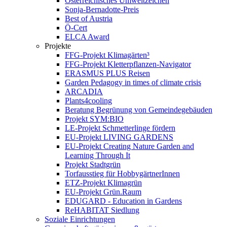
Österreichisches Umweltzeichen
Sonja-Bernadotte-Preis
Best of Austria
Ö-Cert
ELCA Award
Projekte
FFG-Projekt Klimagärten³
FFG-Projekt Kletterpflanzen-Navigator
ERASMUS PLUS Reisen
Garden Pedagogy in times of climate crisis
ARCADIA
Plants4cooling
Beratung Begrünung von Gemeindegebäuden
Projekt SYM:BIO
LE-Projekt Schmetterlinge fördern
EU-Projekt LIVING GARDENS
EU-Projekt Creating Nature Garden and
Learning Through It
Projekt Stadtgrün
Torfausstieg für HobbygärtnerInnen
ETZ-Projekt Klimagrün
EU-Projekt Grün.Raum
EDUGARD - Education in Gardens
ReHABITAT Siedlung
Soziale Einrichtungen