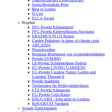
Österreichisches Umweltzeichen
Sonja-Bernadotte-Preis
Best of Austria
Ö-Cert
ELCA Award
Projekte
FFG-Projekt Klimagärten³
FFG-Projekt Kletterpflanzen-Navigator
ERASMUS PLUS Reisen
Garden Pedagogy in times of climate crisis
ARCADIA
Plants4cooling
Beratung Begrünung von Gemeindegebäuden
Projekt SYM:BIO
LE-Projekt Schmetterlinge fördern
EU-Projekt LIVING GARDENS
EU-Projekt Creating Nature Garden and
Learning Through It
Projekt Stadtgrün
Torfausstieg für HobbygärtnerInnen
ETZ-Projekt Klimagrün
EU-Projekt Grün.Raum
EDUGARD - Education in Gardens
ReHABITAT Siedlung
Soziale Einrichtungen