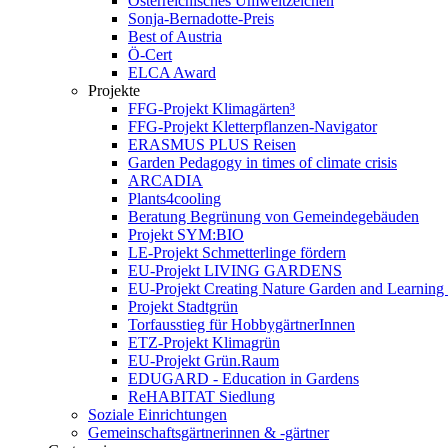
Österreichisches Umweltzeichen
Sonja-Bernadotte-Preis
Best of Austria
Ö-Cert
ELCA Award
Projekte
FFG-Projekt Klimagärten³
FFG-Projekt Kletterpflanzen-Navigator
ERASMUS PLUS Reisen
Garden Pedagogy in times of climate crisis
ARCADIA
Plants4cooling
Beratung Begrünung von Gemeindegebäuden
Projekt SYM:BIO
LE-Projekt Schmetterlinge fördern
EU-Projekt LIVING GARDENS
EU-Projekt Creating Nature Garden and Learning 
Projekt Stadtgrün
Torfausstieg für HobbygärtnerInnen
ETZ-Projekt Klimagrün
EU-Projekt Grün.Raum
EDUGARD - Education in Gardens
ReHABITAT Siedlung
Soziale Einrichtungen
Gemeinschaftsgärtnerinnen & -gärtner