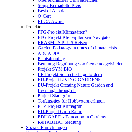
Österreichisches Umweltzeichen
Sonja-Bernadotte-Preis
Best of Austria
Ö-Cert
ELCA Award
Projekte
FFG-Projekt Klimagärten³
FFG-Projekt Kletterpflanzen-Navigator
ERASMUS PLUS Reisen
Garden Pedagogy in times of climate crisis
ARCADIA
Plants4cooling
Beratung Begrünung von Gemeindegebäuden
Projekt SYM:BIO
LE-Projekt Schmetterlinge fördern
EU-Projekt LIVING GARDENS
EU-Projekt Creating Nature Garden and
Learning Through It
Projekt Stadtgrün
Torfausstieg für HobbygärtnerInnen
ETZ-Projekt Klimagrün
EU-Projekt Grün.Raum
EDUGARD - Education in Gardens
ReHABITAT Siedlung
Soziale Einrichtungen