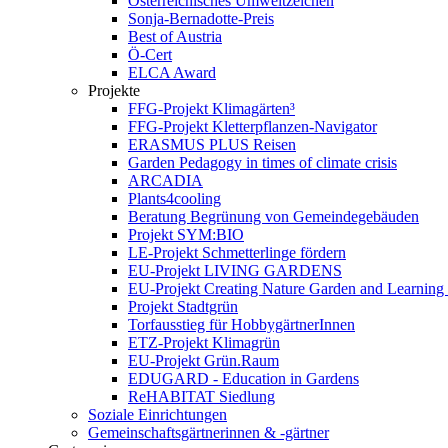
Österreichisches Umweltzeichen
Sonja-Bernadotte-Preis
Best of Austria
Ö-Cert
ELCA Award
Projekte
FFG-Projekt Klimagärten³
FFG-Projekt Kletterpflanzen-Navigator
ERASMUS PLUS Reisen
Garden Pedagogy in times of climate crisis
ARCADIA
Plants4cooling
Beratung Begrünung von Gemeindegebäuden
Projekt SYM:BIO
LE-Projekt Schmetterlinge fördern
EU-Projekt LIVING GARDENS
EU-Projekt Creating Nature Garden and Learning 
Projekt Stadtgrün
Torfausstieg für HobbygärtnerInnen
ETZ-Projekt Klimagrün
EU-Projekt Grün.Raum
EDUGARD - Education in Gardens
ReHABITAT Siedlung
Soziale Einrichtungen
Gemeinschaftsgärtnerinnen & -gärtner