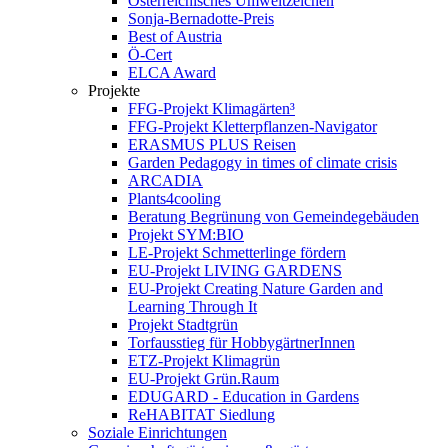
Österreichisches Umweltzeichen
Sonja-Bernadotte-Preis
Best of Austria
Ö-Cert
ELCA Award
Projekte
FFG-Projekt Klimagärten³
FFG-Projekt Kletterpflanzen-Navigator
ERASMUS PLUS Reisen
Garden Pedagogy in times of climate crisis
ARCADIA
Plants4cooling
Beratung Begrünung von Gemeindegebäuden
Projekt SYM:BIO
LE-Projekt Schmetterlinge fördern
EU-Projekt LIVING GARDENS
EU-Projekt Creating Nature Garden and
Learning Through It
Projekt Stadtgrün
Torfausstieg für HobbygärtnerInnen
ETZ-Projekt Klimagrün
EU-Projekt Grün.Raum
EDUGARD - Education in Gardens
ReHABITAT Siedlung
Soziale Einrichtungen