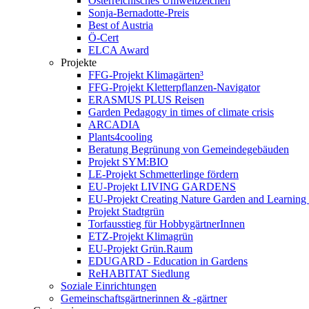
Österreichisches Umweltzeichen
Sonja-Bernadotte-Preis
Best of Austria
Ö-Cert
ELCA Award
Projekte
FFG-Projekt Klimagärten³
FFG-Projekt Kletterpflanzen-Navigator
ERASMUS PLUS Reisen
Garden Pedagogy in times of climate crisis
ARCADIA
Plants4cooling
Beratung Begrünung von Gemeindegebäuden
Projekt SYM:BIO
LE-Projekt Schmetterlinge fördern
EU-Projekt LIVING GARDENS
EU-Projekt Creating Nature Garden and Learning 
Projekt Stadtgrün
Torfausstieg für HobbygärtnerInnen
ETZ-Projekt Klimagrün
EU-Projekt Grün.Raum
EDUGARD - Education in Gardens
ReHABITAT Siedlung
Soziale Einrichtungen
Gemeinschaftsgärtnerinnen & -gärtner