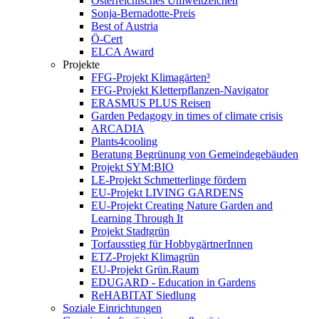
Österreichisches Umweltzeichen
Sonja-Bernadotte-Preis
Best of Austria
Ö-Cert
ELCA Award
Projekte
FFG-Projekt Klimagärten³
FFG-Projekt Kletterpflanzen-Navigator
ERASMUS PLUS Reisen
Garden Pedagogy in times of climate crisis
ARCADIA
Plants4cooling
Beratung Begrünung von Gemeindegebäuden
Projekt SYM:BIO
LE-Projekt Schmetterlinge fördern
EU-Projekt LIVING GARDENS
EU-Projekt Creating Nature Garden and
Learning Through It
Projekt Stadtgrün
Torfausstieg für HobbygärtnerInnen
ETZ-Projekt Klimagrün
EU-Projekt Grün.Raum
EDUGARD - Education in Gardens
ReHABITAT Siedlung
Soziale Einrichtungen