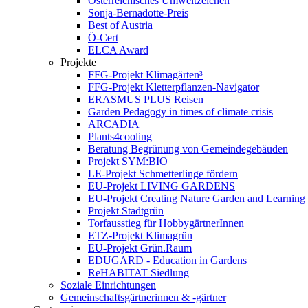
Österreichisches Umweltzeichen
Sonja-Bernadotte-Preis
Best of Austria
Ö-Cert
ELCA Award
Projekte
FFG-Projekt Klimagärten³
FFG-Projekt Kletterpflanzen-Navigator
ERASMUS PLUS Reisen
Garden Pedagogy in times of climate crisis
ARCADIA
Plants4cooling
Beratung Begrünung von Gemeindegebäuden
Projekt SYM:BIO
LE-Projekt Schmetterlinge fördern
EU-Projekt LIVING GARDENS
EU-Projekt Creating Nature Garden and Learning 
Projekt Stadtgrün
Torfausstieg für HobbygärtnerInnen
ETZ-Projekt Klimagrün
EU-Projekt Grün.Raum
EDUGARD - Education in Gardens
ReHABITAT Siedlung
Soziale Einrichtungen
Gemeinschaftsgärtnerinnen & -gärtner