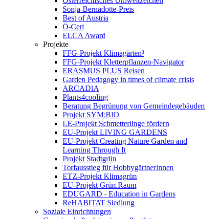
Österreichisches Umweltzeichen
Sonja-Bernadotte-Preis
Best of Austria
Ö-Cert
ELCA Award
Projekte
FFG-Projekt Klimagärten³
FFG-Projekt Kletterpflanzen-Navigator
ERASMUS PLUS Reisen
Garden Pedagogy in times of climate crisis
ARCADIA
Plants4cooling
Beratung Begrünung von Gemeindegebäuden
Projekt SYM:BIO
LE-Projekt Schmetterlinge fördern
EU-Projekt LIVING GARDENS
EU-Projekt Creating Nature Garden and
Learning Through It
Projekt Stadtgrün
Torfausstieg für HobbygärtnerInnen
ETZ-Projekt Klimagrün
EU-Projekt Grün.Raum
EDUGARD - Education in Gardens
ReHABITAT Siedlung
Soziale Einrichtungen