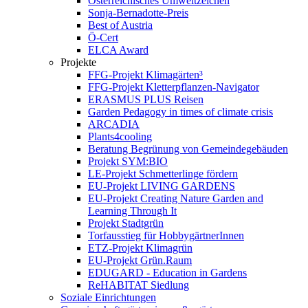
Österreichisches Umweltzeichen
Sonja-Bernadotte-Preis
Best of Austria
Ö-Cert
ELCA Award
Projekte
FFG-Projekt Klimagärten³
FFG-Projekt Kletterpflanzen-Navigator
ERASMUS PLUS Reisen
Garden Pedagogy in times of climate crisis
ARCADIA
Plants4cooling
Beratung Begrünung von Gemeindegebäuden
Projekt SYM:BIO
LE-Projekt Schmetterlinge fördern
EU-Projekt LIVING GARDENS
EU-Projekt Creating Nature Garden and
Learning Through It
Projekt Stadtgrün
Torfausstieg für HobbygärtnerInnen
ETZ-Projekt Klimagrün
EU-Projekt Grün.Raum
EDUGARD - Education in Gardens
ReHABITAT Siedlung
Soziale Einrichtungen