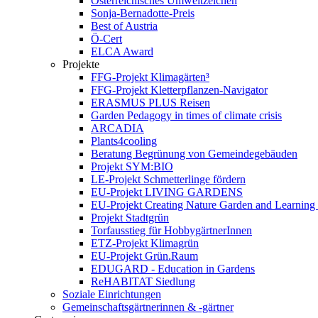
Österreichisches Umweltzeichen
Sonja-Bernadotte-Preis
Best of Austria
Ö-Cert
ELCA Award
Projekte
FFG-Projekt Klimagärten³
FFG-Projekt Kletterpflanzen-Navigator
ERASMUS PLUS Reisen
Garden Pedagogy in times of climate crisis
ARCADIA
Plants4cooling
Beratung Begrünung von Gemeindegebäuden
Projekt SYM:BIO
LE-Projekt Schmetterlinge fördern
EU-Projekt LIVING GARDENS
EU-Projekt Creating Nature Garden and Learning 
Projekt Stadtgrün
Torfausstieg für HobbygärtnerInnen
ETZ-Projekt Klimagrün
EU-Projekt Grün.Raum
EDUGARD - Education in Gardens
ReHABITAT Siedlung
Soziale Einrichtungen
Gemeinschaftsgärtnerinnen & -gärtner