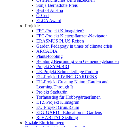
Österreichisches Umweltzeichen
Sonja-Bernadotte-Preis
Best of Austria
Ö-Cert
ELCA Award
Projekte
FFG-Projekt Klimagärten³
FFG-Projekt Kletterpflanzen-Navigator
ERASMUS PLUS Reisen
Garden Pedagogy in times of climate crisis
ARCADIA
Plants4cooling
Beratung Begrünung von Gemeindegebäuden
Projekt SYM:BIO
LE-Projekt Schmetterlinge fördern
EU-Projekt LIVING GARDENS
EU-Projekt Creating Nature Garden and
Learning Through It
Projekt Stadtgrün
Torfausstieg für HobbygärtnerInnen
ETZ-Projekt Klimagrün
EU-Projekt Grün.Raum
EDUGARD - Education in Gardens
ReHABITAT Siedlung
Soziale Einrichtungen