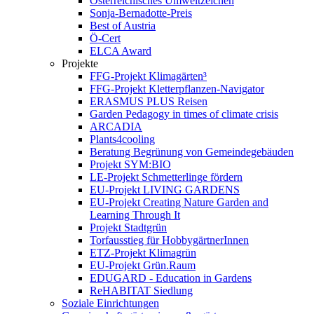
Österreichisches Umweltzeichen
Sonja-Bernadotte-Preis
Best of Austria
Ö-Cert
ELCA Award
Projekte
FFG-Projekt Klimagärten³
FFG-Projekt Kletterpflanzen-Navigator
ERASMUS PLUS Reisen
Garden Pedagogy in times of climate crisis
ARCADIA
Plants4cooling
Beratung Begrünung von Gemeindegebäuden
Projekt SYM:BIO
LE-Projekt Schmetterlinge fördern
EU-Projekt LIVING GARDENS
EU-Projekt Creating Nature Garden and
Learning Through It
Projekt Stadtgrün
Torfausstieg für HobbygärtnerInnen
ETZ-Projekt Klimagrün
EU-Projekt Grün.Raum
EDUGARD - Education in Gardens
ReHABITAT Siedlung
Soziale Einrichtungen