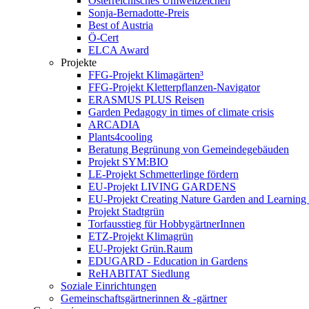
Österreichisches Umweltzeichen
Sonja-Bernadotte-Preis
Best of Austria
Ö-Cert
ELCA Award
Projekte
FFG-Projekt Klimagärten³
FFG-Projekt Kletterpflanzen-Navigator
ERASMUS PLUS Reisen
Garden Pedagogy in times of climate crisis
ARCADIA
Plants4cooling
Beratung Begrünung von Gemeindegebäuden
Projekt SYM:BIO
LE-Projekt Schmetterlinge fördern
EU-Projekt LIVING GARDENS
EU-Projekt Creating Nature Garden and Learning 
Projekt Stadtgrün
Torfausstieg für HobbygärtnerInnen
ETZ-Projekt Klimagrün
EU-Projekt Grün.Raum
EDUGARD - Education in Gardens
ReHABITAT Siedlung
Soziale Einrichtungen
Gemeinschaftsgärtnerinnen & -gärtner